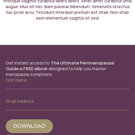
tristique sagittis curabitur libero libero. Amet amet curabitur urna
augue. Mus sit nec diam pulvinar bibendum. Venenatis id lectus
hac proin arcu. Tincidunt interdum pretium est vitae. Non vitae
sem elementum sagittis et sed.
Get instant access to
The Ultimate Perimenopausal
Guide a FREE eBook
designed to help you master
menopause symptoms.
First
Name
*
Email
Address
*
DOWNLOAD